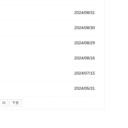
2024/08/31
2024/08/30
2024/08/29
2024/08/16
2024/07/15
2024/05/31
16
下页